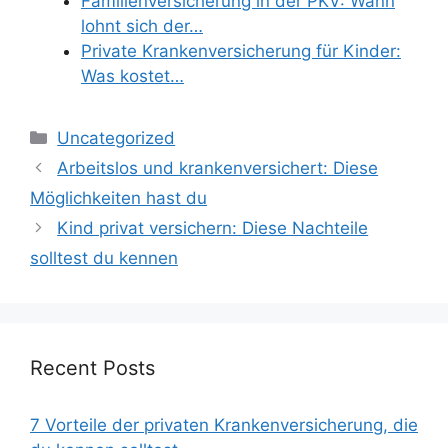
Familienversicherung in der PKV: Wann
lohnt sich der…
Private Krankenversicherung für Kinder:
Was kostet…
Categories
Uncategorized
Arbeitslos und krankenversichert: Diese
Möglichkeiten hast du
Kind privat versichern: Diese Nachteile
solltest du kennen
Recent Posts
7 Vorteile der privaten Krankenversicherung, die